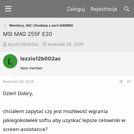
Rejestracja
Monitory, AIO i Desktop z serii GAMING
MSI MAG 255F E20
T
R
lezzio12b002ac
Kwiecień 28, 2026
h
o
lezzio12b002ac
r
z
L
e
p
New member
a
o
d
c
Kwiecień 28, 2026
#1
s
z
Dzień Dobry,
t
ę
a
t
chciałem zapytać czy jest możliwość wgrania
r
y
t
jakiegokolwiek softu aby uzyskać lepsze celowniki w
e
screen-assistance?
r