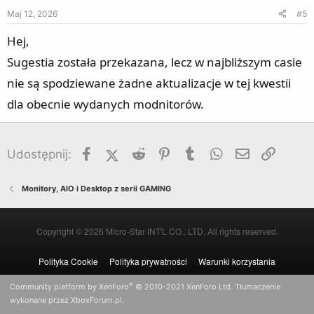
Maj 12, 2026
#5
Hej,
Sugestia została przekazana, lecz w najbliższym casie
nie są spodziewane żadne aktualizacje w tej kwestii
dla obecnie wydanych modnitorów.
Facebook
X (Twitter)
Reddit
Pinterest
Tumblr
WhatsApp
Email
Umieść
Udostępnij:
Monitory, AIO i Desktop z serii GAMING
Copyright © 2026 Micro-Star INT'L CO., LTD. All rights reserved.
Polityka Cookie
Polityka prywatności
Warunki korzystania
®
Community platform by XenForo
© 2010-2021 XenForo Ltd.
Tłumaczenie
wykonane przez
XboxForum.pl
.